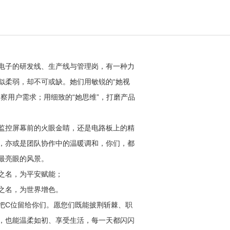
电子的研发线、生产线与管理岗，
有一种力
似柔弱，却不可或缺。
她们用敏锐的“她视
洞察用户需求；
用细致的“她思维”，打磨产品
监控屏幕前的火眼金睛，
还是电路板上的精
，
亦或是团队协作中的温暖调和，
你们，都
最亮眼的风景。
之名，为平安赋能；
之名，为世界增色。
把C位留给你们。愿您们既能披荆斩棘、职
，也能温柔如初、享受生活，每一天都闪闪