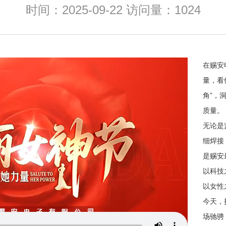
时间：2025-09-22 访问量：1024
在赐安
量，看
角”，
质量。
无论是
细焊接
是赐安
以科技
以女性
今天，
场驰骋